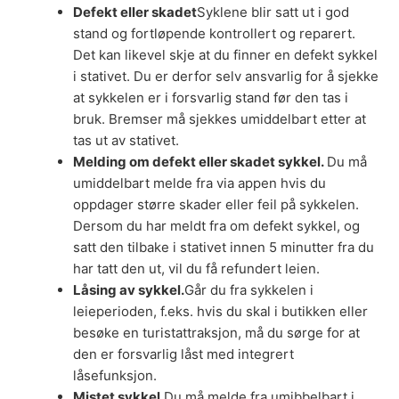
Defekt eller skadet
Syklene blir satt ut i god
stand og fortløpende kontrollert og reparert.
Det kan likevel skje at du finner en defekt sykkel
i stativet. Du er derfor selv ansvarlig for å sjekke
at sykkelen er i forsvarlig stand før den tas i
bruk. Bremser må sjekkes umiddelbart etter at
tas ut av stativet.
Melding om defekt eller skadet sykkel.
Du må
umiddelbart melde fra via appen hvis du
oppdager større skader eller feil på sykkelen.
Dersom du har meldt fra om defekt sykkel, og
satt den tilbake i stativet innen 5 minutter fra du
har tatt den ut, vil du få refundert leien.
Låsing av sykkel.
Går du fra sykkelen i
leieperioden, f.eks. hvis du skal i butikken eller
besøke en turistattraksjon, må du sørge for at
den er forsvarlig låst med integrert
låsefunksjon.
Mistet sykkel.
Du må melde fra umibbelbart i