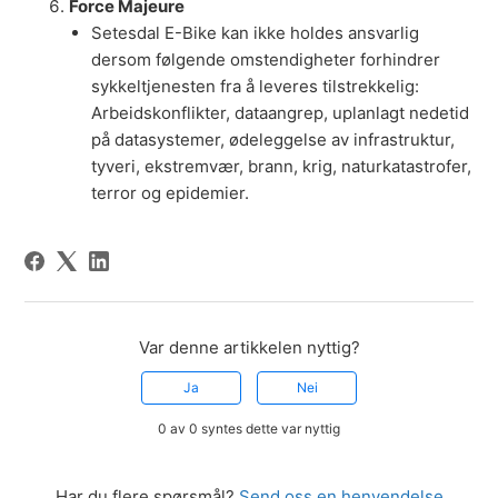
Force Majeure
Setesdal E-Bike kan ikke holdes ansvarlig
dersom følgende omstendigheter forhindrer
sykkeltjenesten fra å leveres tilstrekkelig:
Arbeidskonflikter, dataangrep, uplanlagt nedetid
på datasystemer, ødeleggelse av infrastruktur,
tyveri, ekstremvær, brann, krig, naturkatastrofer,
terror og epidemier.
Var denne artikkelen nyttig?
Ja
Nei
0 av 0 syntes dette var nyttig
Har du flere spørsmål?
Send oss en henvendelse