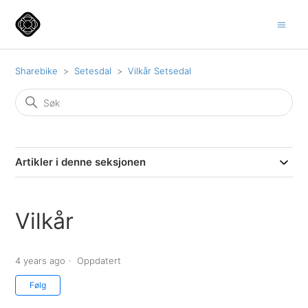
Sharebike
Setesdal
Vilkår Setsedal
Artikler i denne seksjonen
Vilkår
4 years ago
Oppdatert
Følges ikke av noen ennå
Følg