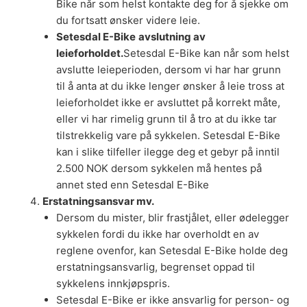
Bike når som helst kontakte deg for å sjekke om
du fortsatt ønsker videre leie.
Setesdal E-Bike
avslutning av
leieforholdet.
Setesdal E-Bike kan når som helst
avslutte leieperioden, dersom vi har har grunn
til å anta at du ikke lenger ønsker å leie tross at
leieforholdet ikke er avsluttet på korrekt måte,
eller vi har rimelig grunn til å tro at du ikke tar
tilstrekkelig vare på sykkelen. Setesdal E-Bike
kan i slike tilfeller ilegge deg et gebyr på inntil
2.500 NOK dersom sykkelen må hentes på
annet sted enn Setesdal E-Bike
Erstatningsansvar mv.
Dersom du mister, blir frastjålet, eller ødelegger
sykkelen fordi du ikke har overholdt en av
reglene ovenfor, kan Setesdal E-Bike holde deg
erstatningsansvarlig, begrenset oppad til
sykkelens innkjøpspris.
Setesdal E-Bike er ikke ansvarlig for person- og