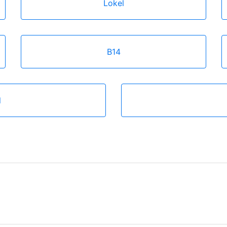
Lokel
B14
l